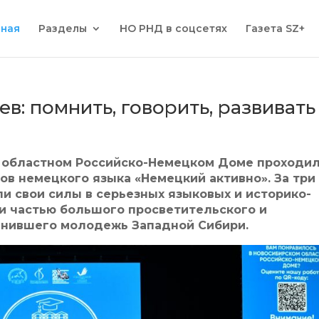
вная
Разделы
НО РНД в соцсетях
Газета SZ+
в: помнить, говорить, развивать
ом областном Российско-Немецком Доме проходи
в немецкого языка «Немецкий активно». За три
ли свои силы в серьезных языковых и историко-
ли частью большого просветительского и
инившего молодежь Западной Сибири.