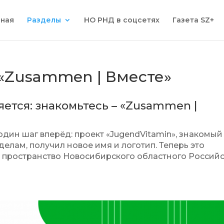
вная
Разделы
НО РНД в соцсетях
Газета SZ+
«Zusammen | Вместе»
ется: знакомьтесь – «Zusammen |
ин шаг вперёд: проект «JugendVitamin», знакомый
елам, получил новое имя и логотип. Теперь это
 пространство Новосибирского областного Российс