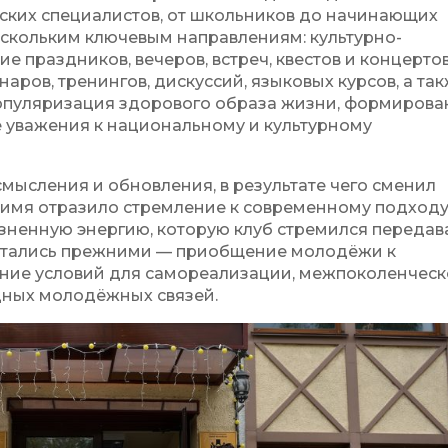
еских специалистов, от школьников до начинающих
нескольким ключевым направлениям: культурно-
е праздников, вечеров, встреч, квестов и концертов
ров, тренингов, дискуссий, языковых курсов, а та
популяризация здорового образа жизни, формирова
е уважения к национальному и культурному
смысления и обновления, в результате чего сменил
е имя отразило стремление к современному подходу
жизненную энергию, которую клуб стремился передав
остались прежними — приобщение молодёжи к
дание условий для самореализации, межпоколенческ
ных молодёжных связей.