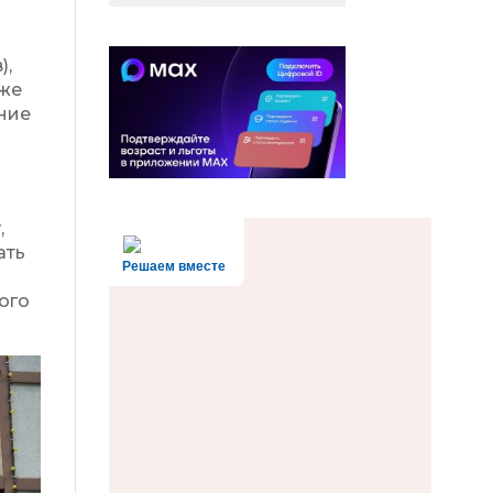
),
кже
ние
,
ать
Решаем вместе
ого