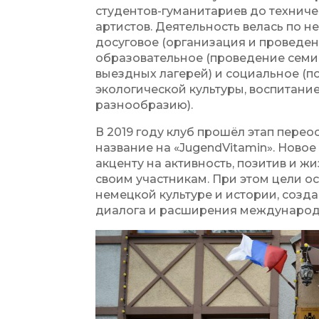
студентов-гуманитариев до технич
артистов. Деятельность велась по 
досуговое (организация и проведени
образовательное (проведение семина
выездных лагерей) и социальное (
экологической культуры, воспитани
разнообразию).
В 2019 году клуб прошёл этап перео
название на «JugendVitamin». Ново
акценту на активность, позитив и 
своим участникам. При этом цели 
немецкой культуре и истории, соз
диалога и расширения международ