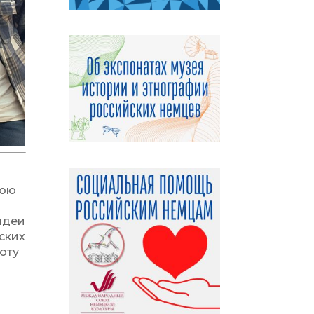
вою
идеи
ских
оту