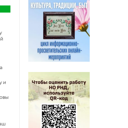
у
ей
на
у и
товы
ваш