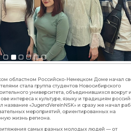
ом областном Российско-Немецком Доме начал с
вателями стала группа студентов Новосибирского
оительного университета, объединившихся вокруг 
ве интереса к культуре, языку и традициям россий
л название «JugendVereinNSK» и сразу же начал раб
овательных мероприятий, ориентированных на
рную жизнь региона.
 притяжения самых разных молодых людей — от