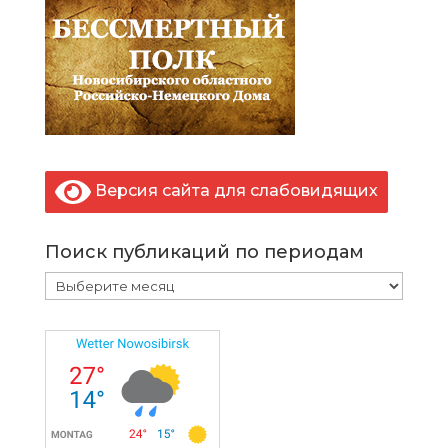
Версия сайта для слабовидящих
Поиск публикаций по периодам
Поиск
публикаций
по
периодам