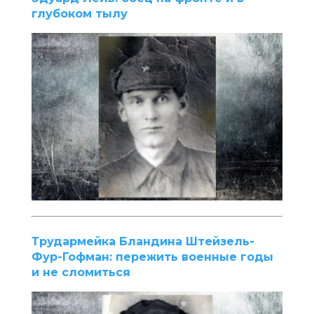
глубоком тылу
Трудармейка Бландина Штейзель-
Фур-Гофман: пережить военные годы
и не сломиться