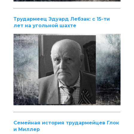
Трудармеец Эдуард Лебзак: с 15-ти
лет на угольной шахте
Семейная история трудармейцев Глок
и Миллер