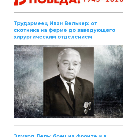
Трудармеец Иван Велькер: от
скотника на ферме до заведующего
хирургическим отделением
Эдуард Лель: боец на фронте и в