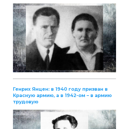
Генрих Янцен: в 1940 году призван в
Красную армию, а в 1942-ом – в армию
трудовую