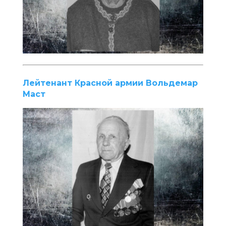
Лейтенант Красной армии Вольдемар
Маст