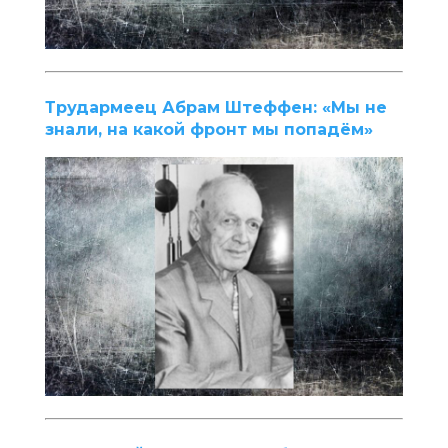
Трудармеец Абрам Штеффен: «Мы не
знали, на какой фронт мы попадём»