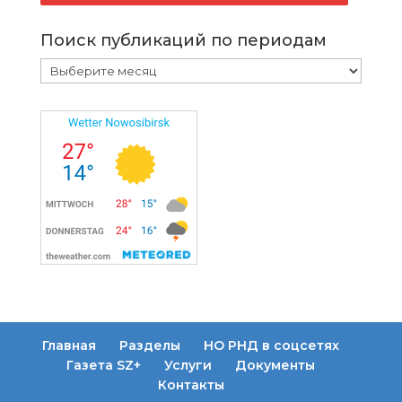
Поиск публикаций по периодам
Поиск
публикаций
по
периодам
Главная
Разделы
НО РНД в соцсетях
Газета SZ+
Услуги
Документы
Контакты