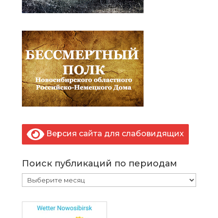
Версия сайта для слабовидящих
Поиск публикаций по периодам
Поиск
публикаций
по
периодам