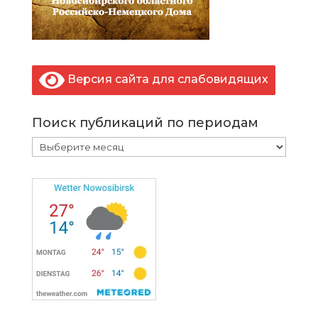
Версия сайта для слабовидящих
Поиск публикаций по периодам
Поиск
публикаций
по
периодам