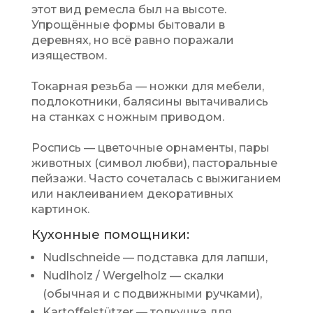
этот вид ремесла был на высоте.
Упрощённые формы бытовали в
деревнях, но всё равно поражали
изяществом.
Токарная резьба — ножки для мебели,
подлокотники, балясины вытачивались
на станках с ножным приводом.
Роспись — цветочные орнаменты, пары
животных (символ любви), пасторальные
пейзажи. Часто сочеталась с выжиганием
или наклеиванием декоративных
картинок.
Кухонные помощники:
Nudlschneide — подставка для лапши,
Nudlholz / Wergelholz — скалки
(обычная и с подвижными ручками),
Kartoffelstützer — толкушка для