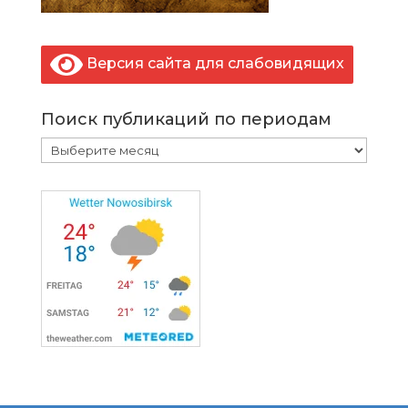
Версия сайта для слабовидящих
Поиск публикаций по периодам
Поиск
публикаций
по
периодам