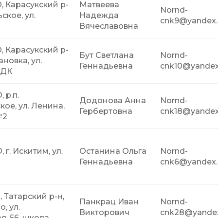
, Карасукский р-
Матвеева
Nornd-
ьское, ул.
Надежда
cnk9@yandex.
Вячеславовна
, Карасукский р-
Бут Светлана
Nornd-
ановка, ул.
Геннадьевна
cnk10@yandex
 ДК
 р.п.
Додонова Анна
Nornd-
ое, ул. Ленина,
Гербертовна
cnk18@yandex
№2
 г. Искитим, ул.
Останина Ольга
Nornd-
Геннадьевна
cnk6@yandex.
, Татарский р-н,
Панкрац Иван
Nornd-
, ул.
Викторович
cnk28@yandex
, 56, школа