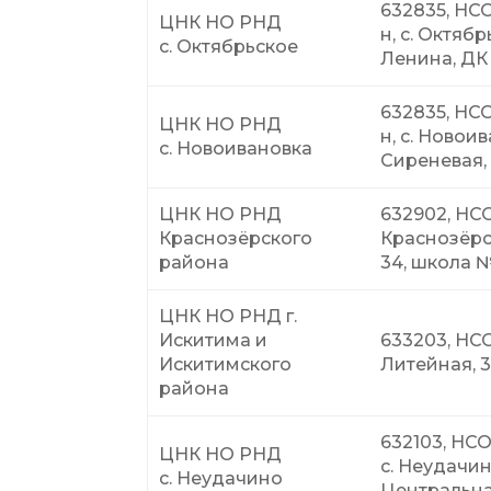
632835, НСО
ЦНК НО РНД
н, с. Октябр
с. Октябрьское
Ленина, ДК
632835, НСО
ЦНК НО РНД
н, с. Новоив
с. Новоивановка
Сиреневая,
ЦНК НО РНД
632902, НСО,
Краснозёрского
Краснозёрск
района
34, школа 
ЦНК НО РНД г.
Искитима и
633203, НСО,
Искитимского
Литейная, 3
района
632103, НСО
ЦНК НО РНД
с. Неудачино
с. Неудачино
Центральная