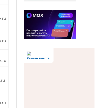
.ru
.ru
Решаем вместе
.ru
.ru
.ru