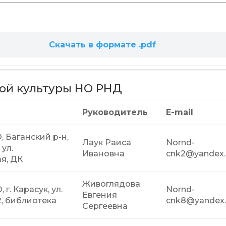
Скачать в формате .pdf
ой культуры НО РНД
Руководитель
E-mail
, Баганский р-н,
Лаук Раиса
Nornd-
 ул.
Ивановна
cnk2@yandex.
я, ДК
Живоглядова
 г. Карасук, ул.
Nornd-
Евгения
2, библиотека
cnk8@yandex.
Сергеевна