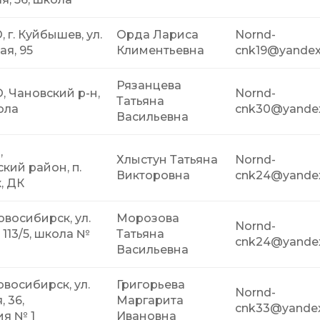
 г. Куйбышев, ул.
Орда Лариса
Nornd-
я, 95
Климентьевна
cnk19@yandex
Рязанцева
, Чановский р-н,
Nornd-
Татьяна
ола
cnk30@yandex
Васильевна
,
Хлыстун Татьяна
Nornd-
кий район, п.
Викторовна
cnk24@yandex
, ДК
Новосибирск, ул.
Морозова
Nornd-
113/5, школа №
Татьяна
cnk24@yandex
Васильевна
овосибирск, ул.
Григорьева
Nornd-
 36,
Маргарита
cnk33@yandex
я № 1
Ивановна