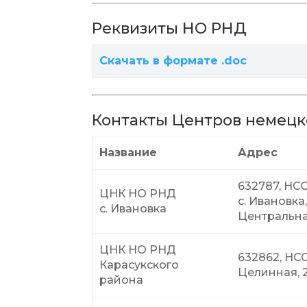
Реквизиты НО РНД
Скачать в формате .doc
Контакты Центров немецк
Название
Адрес
632787, НСО
ЦНК НО РНД
с. Ивановка,
с. Ивановка
Центральна
ЦНК НО РНД
632862, НСО,
Карасукского
Целинная, 
района