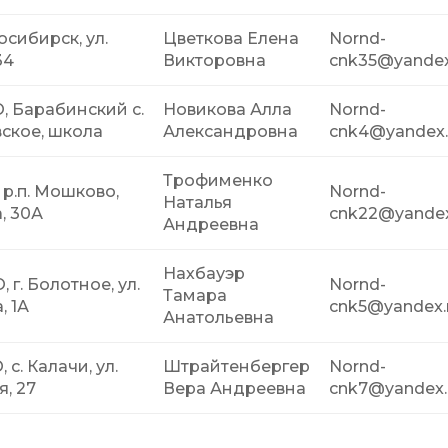
осибирск, ул.
Цветкова Елена
Nornd-
34
Викторовна
cnk35@yandex
, Барабинский c.
Новикова Алла
Nornd-
ское, школа
Александровна
cnk4@yandex.
Трофименко
, р.п. Мошково,
Nornd-
Наталья
, 30А
cnk22@yandex
Андреевна
Нахбауэр
 г. Болотное, ул.
Nornd-
Тамара
, 1А
cnk5@yandex.
Анатольевна
 с. Калачи, ул.
Штрайтенбергер
Nornd-
, 27
Вера Андреевна
cnk7@yandex.