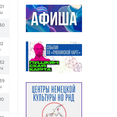
01
ru
-30
12
u
32
ru
39
u
10