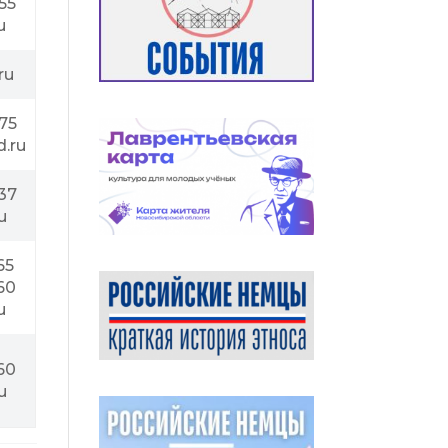
55
u
ru
75
.ru
37
u
65
60
u
60
u