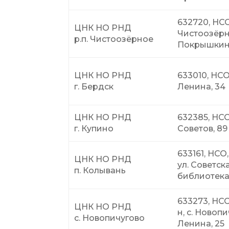
632720, НСО,
ЦНК НО РНД
Чистоозёрно
р.п. Чистоозёрное
Покрышкина
ЦНК НО РНД
633010, НСО,
г. Бердск
Ленина, 34
ЦНК НО РНД
632385, НСО,
г. Купино
Советов, 89
633161, НСО,
ЦНК НО РНД
ул. Советска
п. Колывань
библиотек
633273, НС
ЦНК НО РНД
н, с. Новопи
с. Новопичугово
Ленина, 25