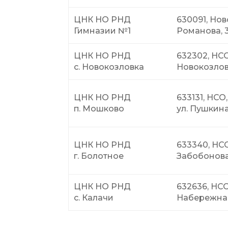
ЦНК НО РНД
630091, Нов
Гимназии №1
Романова, 
ЦНК НО РНД
632302, НСО
с. Новокозловка
Новокозлов
ЦНК НО РНД
633131, НСО
п. Мошково
ул. Пушкина
ЦНК НО РНД
633340, НСО,
г. Болотное
Забобонова
ЦНК НО РНД
632636, НСО,
с. Калачи
Набережная