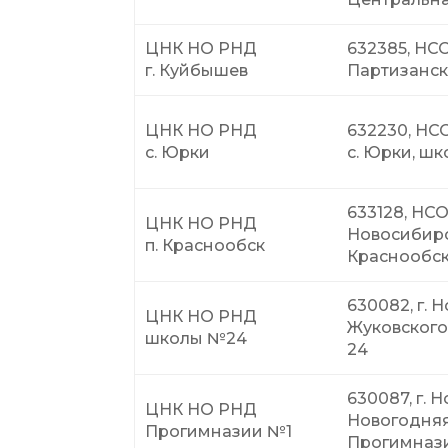
ЦНК НО РНД
632385, НСО,
г. Куйбышев
Партизанска
ЦНК НО РНД
632230, НСО
с. Юрки
с. Юрки, шк
633128, НСО
ЦНК НО РНД
Новосибирс
п. Краснообск
Краснообск
630082, г. 
ЦНК НО РНД
Жуковского 
школы №24
24
630087, г. Н
ЦНК НО РНД
Новогодняя,
Прогимназии №1
Прогимнази