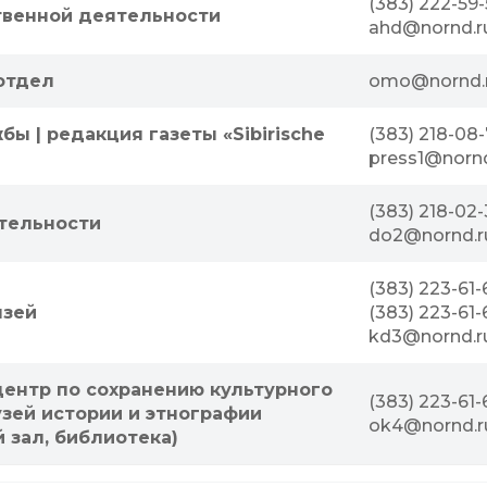
(383) 222-59-
твенной деятельности
ahd@nornd.r
 отдел
omo@nornd.
ы | редакция газеты «Sibirische
(383) 218-08-
press1@nornd
(383) 218-02-
тельности
do2@nornd.r
(383) 223-61-
язей
(383) 223-61-
kd3@nornd.r
ентр по сохранению культурного
(383) 223-61-
зей истории и этнографии
ok4@nornd.r
 зал, библиотека)