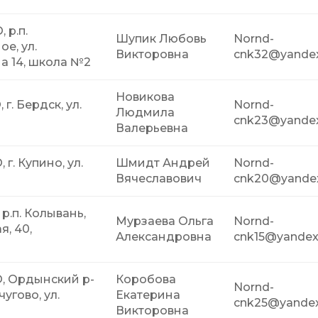
 р.п.
Шупик Любовь
Nornd-
е, ул.
Викторовна
cnk32@yandex
 14, школа №2
Новикова
 г. Бердск, ул.
Nornd-
Людмила
cnk23@yandex
Валерьевна
 г. Купино, ул.
Шмидт Андрей
Nornd-
Вячеславович
cnk20@yandex
 р.п. Колывань,
Мурзаева Ольга
Nornd-
я, 40,
Александровна
cnk15@yandex
а
О, Ордынский р-
Коробова
Nornd-
чугово, ул.
Екатерина
cnk25@yandex
Викторовна