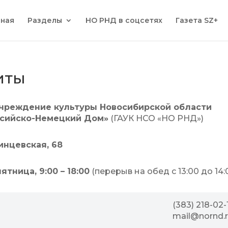
вная
Разделы
НО РНД в соцсетях
Газета SZ+
иты
учреждение культуры Новосибирской области
ссийско-Немецкий Дом»
(ГАУК НСО «НО РНД»)
ринцевская, 68
тница, 9:00 – 18:00
(перерыв на обед с 13:00 до 14:
(383) 218-02-
mail@nornd.