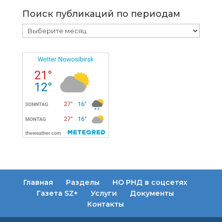
Поиск публикаций по периодам
Поиск
публикаций
по
периодам
Главная
Разделы
НО РНД в соцсетях
Газета SZ+
Услуги
Документы
Контакты