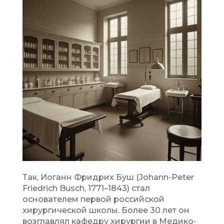
Так, Иоганн Фридрих Буш (Johann-Peter
Friedrich Busch, 1771–1843) стал
основателем первой российской
хирургической школы. Более 30 лет он
возглавлял кафедру хирургии в Медико-