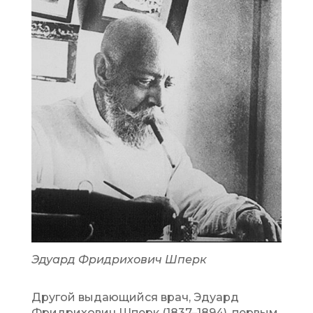
Эдуард Фридрихович Шперк
Другой выдающийся врач, Эдуард
Фридрихович Шперк (1837–1894), первым