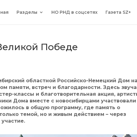
вная
Разделы
НО РНД в соцсетях
Газета SZ+
Великой Победе
ибирский областной Российско-Немецкий Дом н
ом памяти, встреч и благодарности. Здесь звуч
стер-классы и благотворительная акция, артис
ники Дома вместе с новосибирцами участвовали
ложилось в общую программу, где память о
олько темой, но и живым действием – через
 участие.