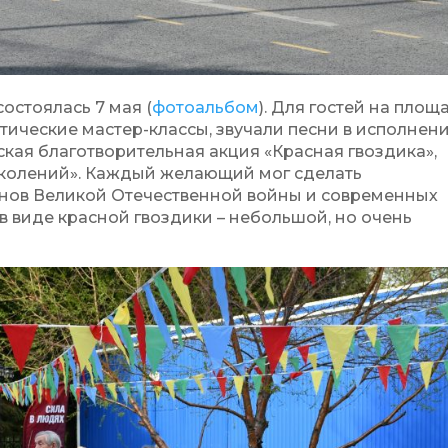
остоялась 7 мая (
фотоальбом
). Для гостей на площ
ические мастер-классы, звучали песни в исполнен
кая благотворительная акция «Красная гвоздика»,
колений». Каждый желающий мог сделать
нов Великой Отечественной войны и современных
в виде красной гвоздики – небольшой, но очень