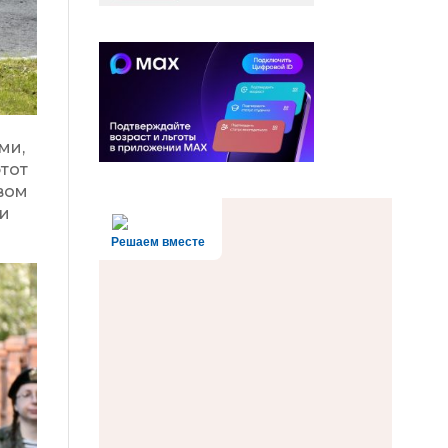
ми,
этот
ивом
 и
Решаем вместе