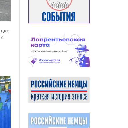
адке
ии