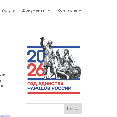
Услуги
Документы
Контакты
а
али
ты
 в