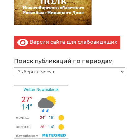
Версия сайта для слабовидящих
Поиск публикаций по периодам
Поиск
публикаций
по
периодам