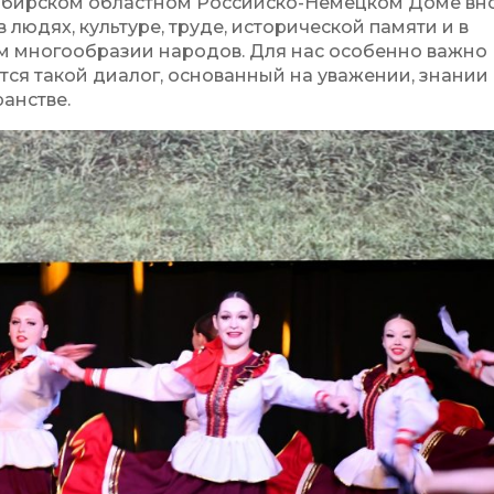
ибирском областном Российско-Немецком Доме вн
в людях, культуре, труде, исторической памяти и в
ём многообразии народов. Для нас особенно важно
ется такой диалог, основанный на уважении, знании
анстве.