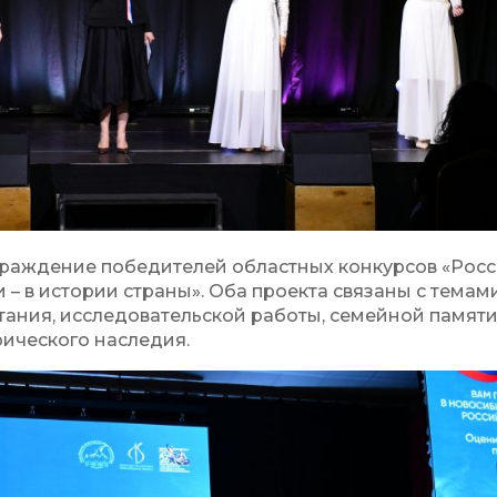
граждение победителей областных конкурсов «Рос
и – в истории страны». Оба проекта связаны с темам
ания, исследовательской работы, семейной памяти
рического наследия.