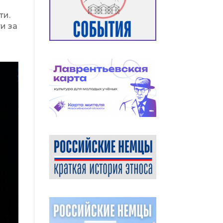
ти.
и за