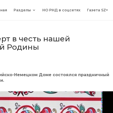
вная
Разделы
НО РНД в соцсетях
Газета SZ+
рт в честь нашей
й Родины
сийско-Немецком Доме состоялся праздничный
и.