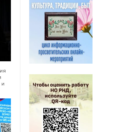
сия
и
 и