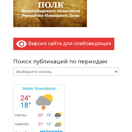
Версия сайта для слабовидящих
Поиск публикаций по периодам
Поиск
публикаций
по
периодам