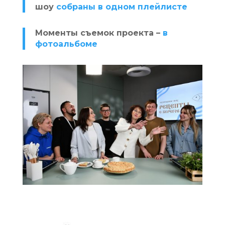
шоу
собраны в одном плейлисте
Моменты съемок проекта –
в
фотоальбоме