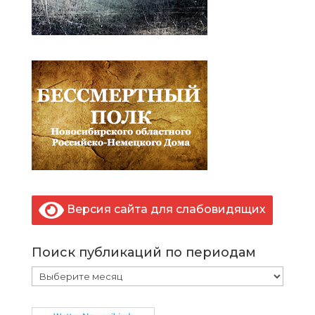
Версия сайта для слабовидящих
Поиск публикаций по периодам
Поиск
публикаций
по