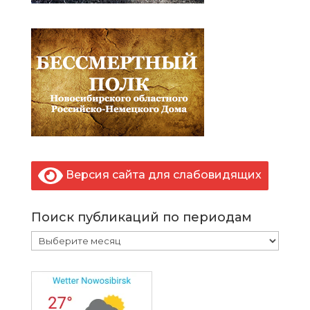
Версия сайта для слабовидящих
Поиск публикаций по периодам
Поиск
публикаций
по
периодам