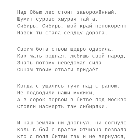
Над Обью лес стоит заворожённый,
Шумит сурово хмурая тайга,
Сибирь, Сибирь, мой край непокорённый,
Навек ты стала сердцу дорога.
Своим богатством щедро одарила,
Как мать родная, любишь свой народ,
Знать потому неведомая сила
Сынам твоим отваги придаёт.
Когда сгущались тучи над страною,
Не подводили наши мужики,
А в сорок первом в битве под Москвою
Стояли насмерть там сибиряки.
И наш земляк ни дрогнул, ни согнулся,
Коль в бой с врагом Отчизна позвала,
Кто с поля битвы так и не вернулся,