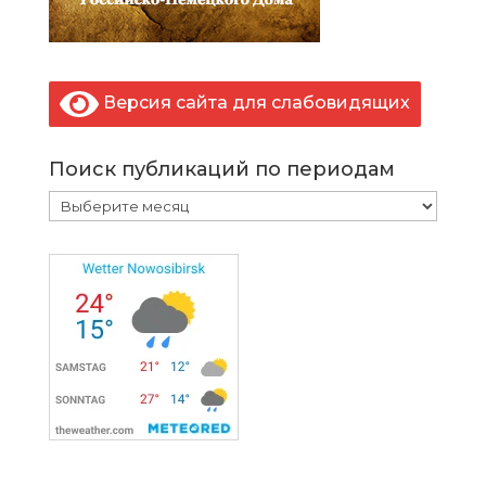
Версия сайта для слабовидящих
Поиск публикаций по периодам
Поиск
публикаций
по
периодам