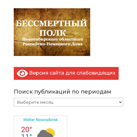
Версия сайта для слабовидящих
Поиск публикаций по периодам
Поиск
публикаций
по
периодам