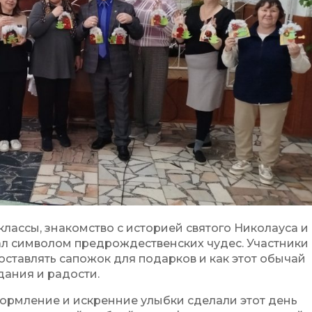
классы, знакомство с историей святого Николауса и
тал символом предрождественских чудес. Участники
оставлять сапожок для подарков и как этот обычай
дания и радости.
ормление и искренние улыбки сделали этот день