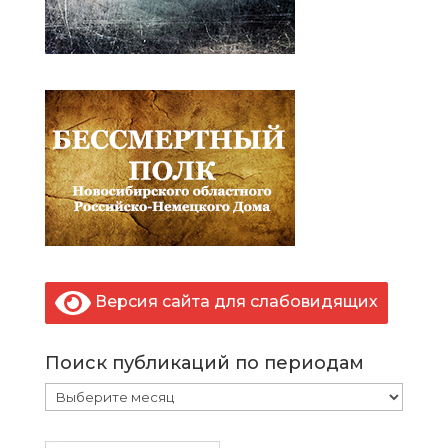
Версия сайта для слабовидящих
Поиск публикаций по периодам
Поиск
публикаций
по