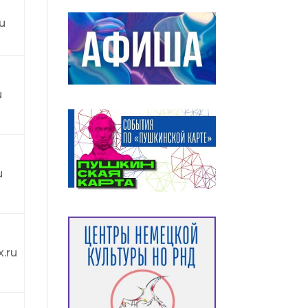
u
u
u
.ru