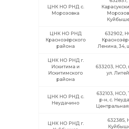
632857,
ЦНК НО РНД с.
Карасукский
Морозовка
Морозовк
Куйбыше
ЦНК НО РНД
632902, НС
Краснозёрского
Краснозёрс
района
Ленина, 34,
ЦНК НО РНД г.
Искитима и
633203, НСО, 
Искитимского
ул. Литей
района
632103, НСО,
ЦНК НО РНД с.
р-н, с. Неуд
Неудачино
Центральная,
632385, Н
ЦНК НО РНД г.
Куйбышев