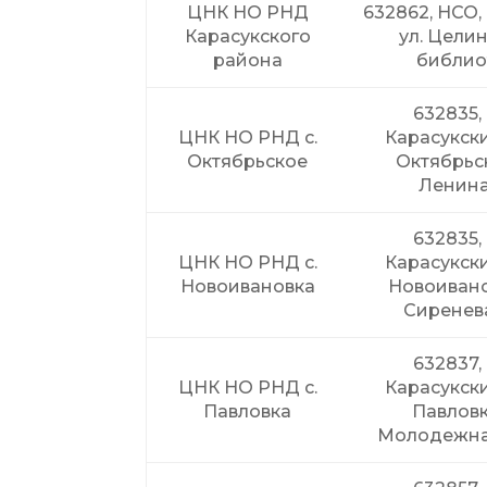
ЦНК НО РНД
632862, НСО, 
Карасукского
ул. Целин
района
библио
632835,
ЦНК НО РНД с.
Карасукский
Октябрьское
Октябрьск
Ленина
632835,
ЦНК НО РНД с.
Карасукский
Новоивановка
Новоиванов
Сиренев
632837,
ЦНК НО РНД с.
Карасукский
Павловка
Павловка
Молодежная