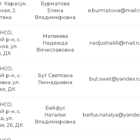
г. Карасук,
Бурматова
ная, 2,
Елена
e.burmatova@mail.r
тека
Владимировна
 НСО,
Матвеева
 р-н, с.
Надежда
nadjusha66@mail.r
ое, ул.
Вячеславовна
, ДК
 НСО,
 р-н, с.
Бут Светлана
but.swet@yandex.r
ка, ул.
Геннадьевна
ая, ДК
 НСО,
Бейфус
 р-н, с.
Наталья
beifus.natalya@yandex
, ул.
Владимировна
, 26, ДК