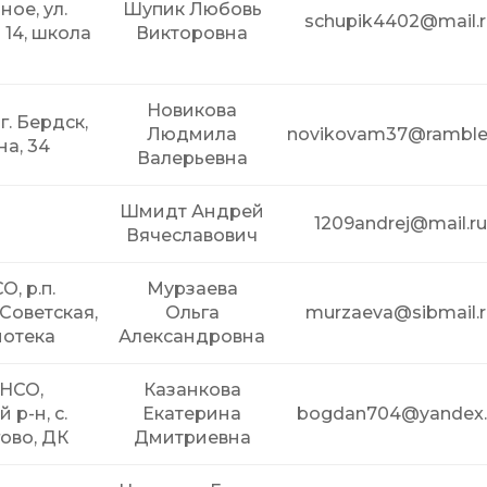
ое, ул.
Шупик Любовь
schupik4402@mail.
14, школа
Викторовна
2
Новикова
г. Бердск,
Людмила
novikovam37@rambler
на, 34
Валерьевна
Шмидт Андрей
1209andrej@mail.r
Вячеславович
О, р.п.
Мурзаева
 Советская,
Ольга
murzaeva@sibmail.r
иотека
Александровна
 НСО,
Казанкова
р-н, с.
Екатерина
bogdan704@yandex.
ово, ДК
Дмитриевна