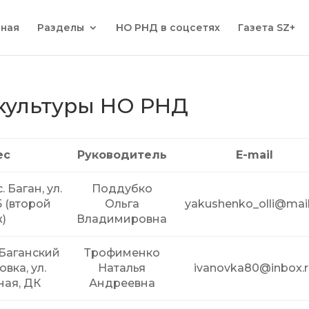
вная
Разделы
НО РНД в соцсетях
Газета SZ+
культуры НО РНД
ес
Руководитель
E-mail
. Баган, ул.
Поддубко
5 (второй
Ольга
yakushenko_olli@mail
)
Владимировна
 Баганский
Трофименко
овка, ул.
Наталья
ivanovka80@inbox.r
ная, ДК
Андреевна