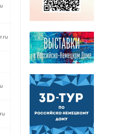
ru
.ru
u
u
ru