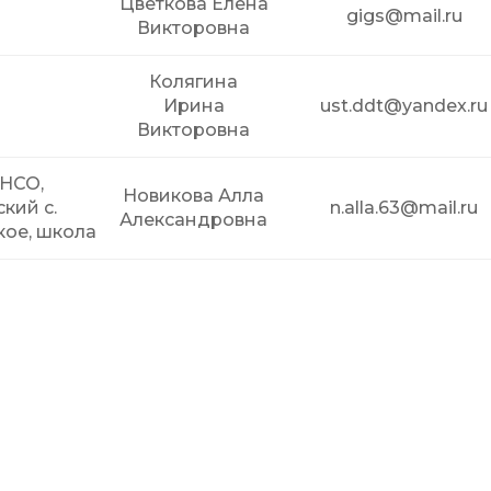
Цветкова Елена
gigs@mail.ru
Викторовна
Колягина
Ирина
ust.ddt@yandex.ru
Викторовна
 НСО,
Новикова Алла
кий c.
n.alla.63@mail.ru
Александровна
кое, школа