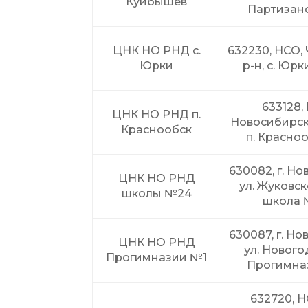
Куйбышев
Партизанс
ЦНК НО РНД с.
632230, НСО,
Юрки
р-н, с. Юрк
633128,
ЦНК НО РНД п.
Новосибирск
Краснообск
п. Красноо
630082, г. Но
ЦНК НО РНД
ул. Жуковско
школы №24
школа 
630087, г. Но
ЦНК НО РНД
ул. Нового
Прогимназии №1
Прогимна
632720, НС