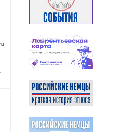
ru
u
u