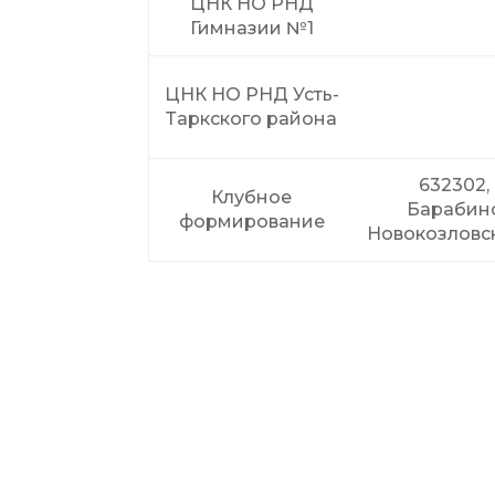
ЦНК НО РНД
Гимназии №1
ЦНК НО РНД Усть-
Таркского района
632302,
Клубное
Барабинс
формирование
Новокозловс