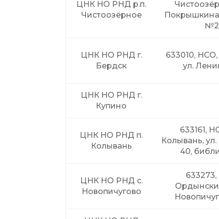
ЦНК НО РНД р.п.
Чистоозёрн
Чистоозёрное
Покрышкина 
№
ЦНК НО РНД г.
633010, НСО, 
Бердск
ул. Лени
ЦНК НО РНД г.
Купино
633161, НС
ЦНК НО РНД п.
Колывань, ул.
Колывань
40, библ
633273,
ЦНК НО РНД с.
Ордынский 
Новопичугово
Новопичуг