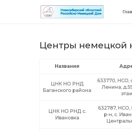
Гла
Центры немецкой 
Название
Адр
633770, НСО, с
ЦНК НО РНД
Ленина, д.5
Баганского района
этаж
632787, НСО,
ЦНК НО РНД с.
р-н, с. Иван
Ивановка
Централь