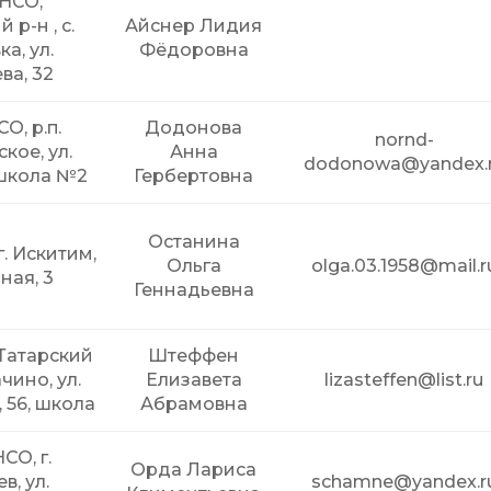
 НСО,
 р-н , с.
Айснер Лидия
а, ул.
Фёдоровна
ва, 32
О, р.п.
Додонова
nornd-
кое, ул.
Анна
dodonowa@yandex.
 школа №2
Гербертовна
Останина
г. Искитим,
Ольга
olga.03.1958@mail.r
ная, 3
Геннадьевна
 Татарский
Штеффен
ачино, ул.
Елизавета
lizasteffen@list.ru
 56, школа
Абрамовна
СО, г.
Орда Лариса
, ул.
schamne@yandex.r