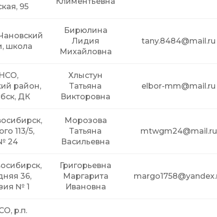
Климентьевна
кая, 95
Бирюлина
 Чановский
Лидия
tany.8484@mail.ru
и, школа
Михайловна
 НСО,
Хлыстун
ий район,
Татьяна
elbor-mm@mail.ru
бск, ДК
Викторовна
восибирск,
Морозова
го 113/5,
Татьяна
mtwgm24@mail.ru
№ 24
Васильевна
восибирск,
Григорьевна
дняя 36,
Маргарита
margo1758@yandex.
зия № 1
Ивановна
О, р.п.