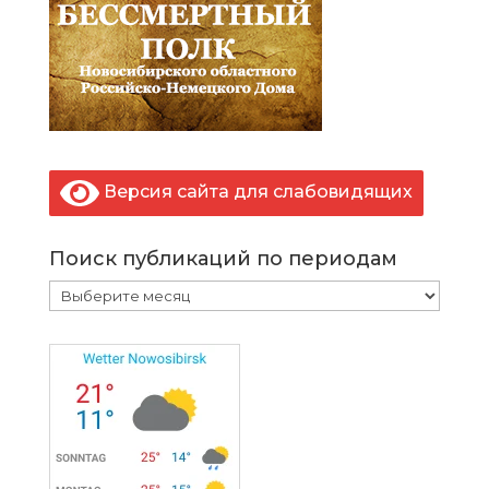
Версия сайта для слабовидящих
Поиск публикаций по периодам
Поиск
публикаций
по
периодам