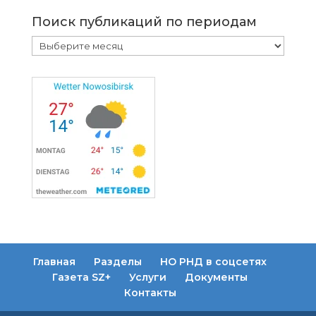
Поиск публикаций по периодам
Поиск
публикаций
по
периодам
Главная
Разделы
НО РНД в соцсетях
Газета SZ+
Услуги
Документы
Контакты