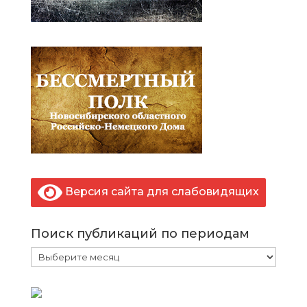
Версия сайта для слабовидящих
Поиск публикаций по периодам
Поиск
публикаций
по
периодам