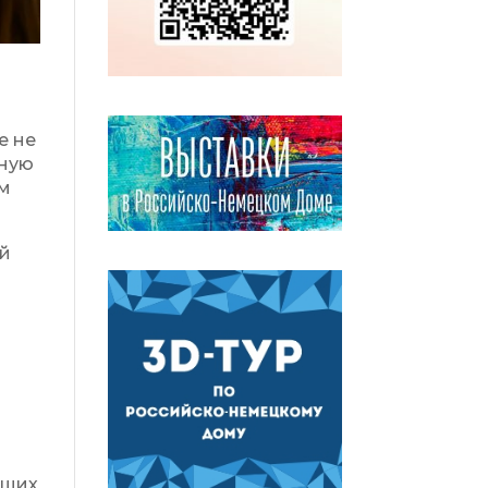
е не
тную
ом
ий
о
ющих