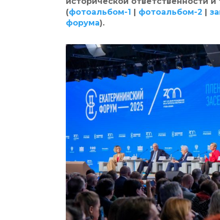
исторической ответственности и
(
фотоальбом-1
|
фотоальбом-2
|
за
форума
).