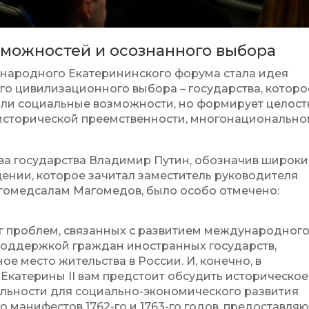
зможностей и осознанного выбора
ународного Екатерининского форума стала идея
го цивилизационного выбора – государства, которо
или социальные возможности, но формирует целос
 исторической преемственности, многонациональн
ава государства Владимир Путин, обозначив широк
щении, которое зачитал заместитель руководителя
омедсалам Магомедов, было особо отмечено:
г проблем, связанных с развитием международног
поддержкой граждан иностранных государств,
е место жительства в России. И, конечно, в
Екатерины II вам предстоит обсудить историческое
ельности для социально-экономического развития
о манифестов 1762-го и 1763-го годов, предоставля