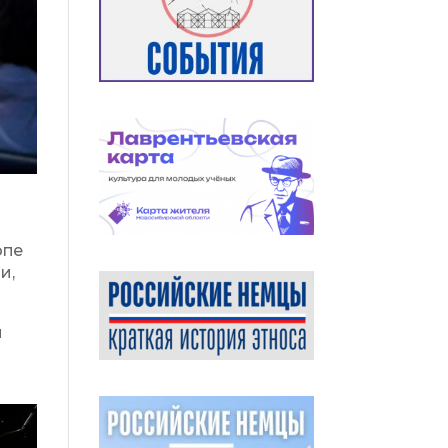
опе
и,
м