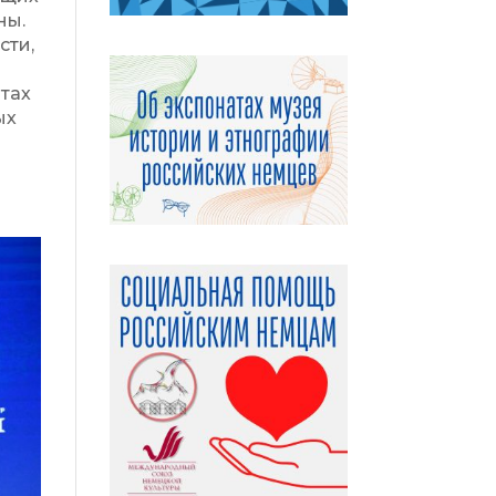
ны.
сти,
тах
ых