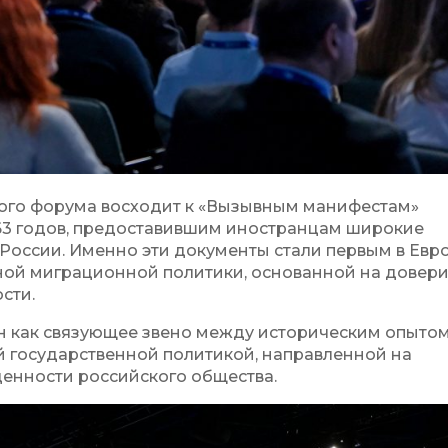
ого форума восходит к «Вызывным манифестам»
763 годов, предоставившим иностранцам широкие
России. Именно эти документы стали первым в Евр
ой миграционной политики, основанной на довери
сти.
н как связующее звено между историческим опыто
 государственной политикой, направленной на
енности российского общества.