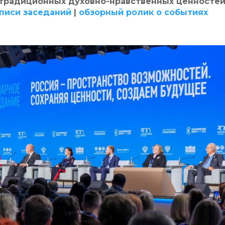
 традиционных духовно-нравственных ценносте
писи заседаний
|
обзорный ролик о событиях