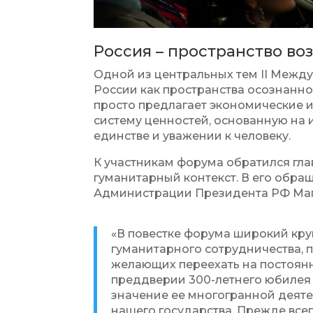
Россия – пространство во
Одной из центральных тем II Межд
России как пространства осознанно
просто предлагает экономические 
систему ценностей, основанную на
единстве и уважении к человеку.
К участникам форума обратился гл
гуманитарный контекст. В его обра
Администрации Президента РФ Маг
«В повестке форума широкий кру
гуманитарного сотрудничества, 
желающих переехать на постоянно
преддверии 300-летнего юбилея 
значение ее многогранной деят
нашего государства. Прежде всег