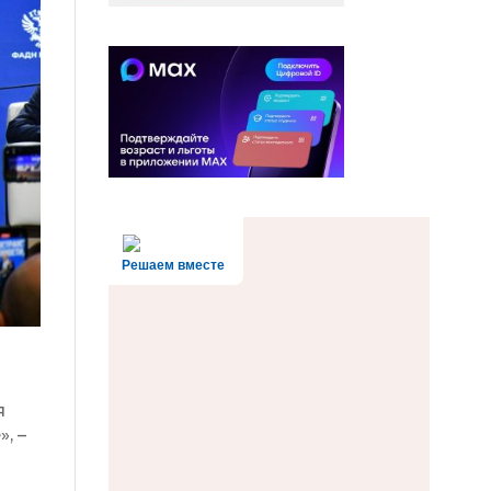
Решаем вместе
я
, –