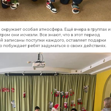
 окружает особая атмосфера. Ещё вчера в группах и
тром они исчезли. Все знают, что в этот период
ой записаны поступки каждого, оставляет подарки
то побуждает ребят задуматься о своих действиях.