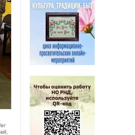
о
der
ей,