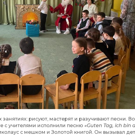
х занятиях: рисуют, мастерят и разучивают песни. В
те с учителями исполнили песню
«Guten Tag, ich bin 
Николаус с мешком и Золотой книгой. Он вызывал дет