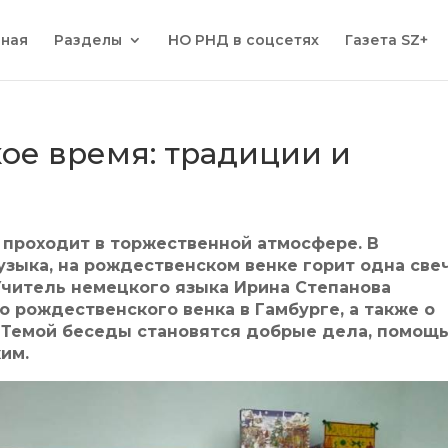
вная
Разделы
НО РНД в соцсетях
Газета SZ+
ое время: традиции и
 проходит в торжественной атмосфере. В
узыка, на рождественском венке горит одна све
Учитель немецкого языка Ирина Степанова
о рождественского венка в Гамбурге, а также о
. Темой беседы становятся добрые дела, помощ
им.