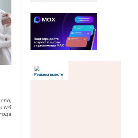
и
Решаем вместе
ева,
и №1
год
а