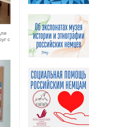
для
уг с