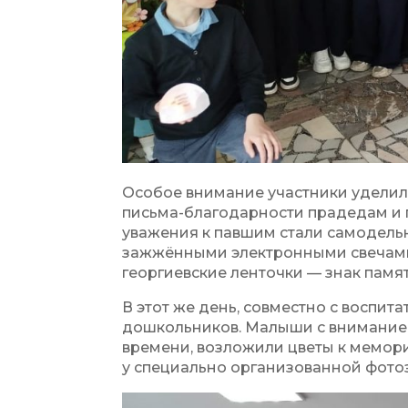
Особое внимание участники уделил
письма-благодарности прадедам и 
уважения к павшим стали самодельн
зажжёнными электронными свечами
георгиевские ленточки — знак памят
В этот же день, совместно с воспит
дошкольников. Малыши с вниманием
времени, возложили цветы к мемор
у специально организованной фото