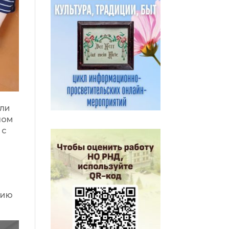
или
лом
 с
фию