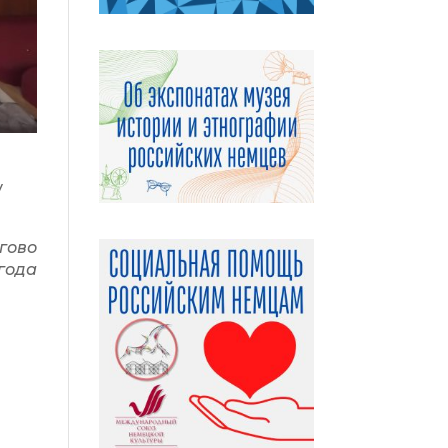
у
гово
года