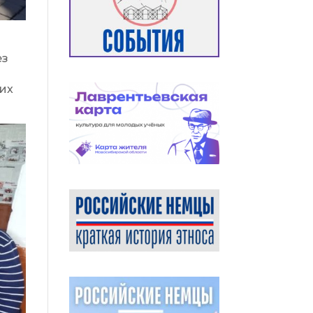
ез
ших