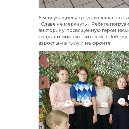
6 мая учащиеся средних классов ст
«Славе не меркнуть». Ребята погру
викторину, посвящённую героическ
солдат и мирных жителей в Победу,
взрослым в тылу и на фронте.