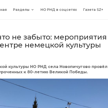
вная
Разделы
НО РНД в соцсетях
Газета SZ+
что не забыто: мероприятия
ентре немецкой культуры
кой культуры НО РНД села Новопичугово провёл
уроченных к 80-летию Великой Победы.