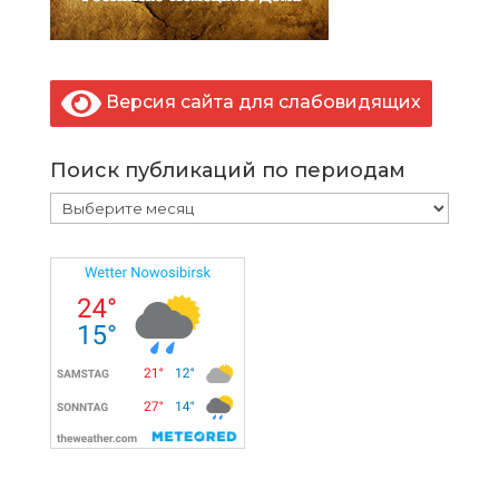
Версия сайта для слабовидящих
Поиск публикаций по периодам
Поиск
публикаций
по
периодам