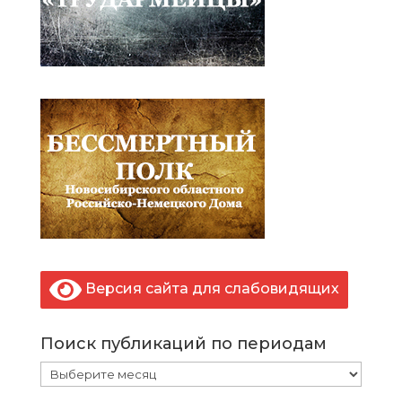
Версия сайта для слабовидящих
Поиск публикаций по периодам
Поиск
публикаций