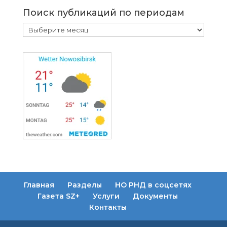
Поиск публикаций по периодам
Поиск
публикаций
по
периодам
Главная
Разделы
НО РНД в соцсетях
Газета SZ+
Услуги
Документы
Контакты