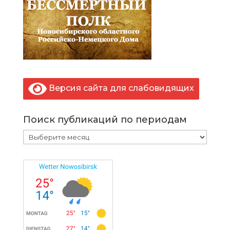
Версия сайта для слабовидящих
Поиск публикаций по периодам
Поиск
публикаций
по
периодам