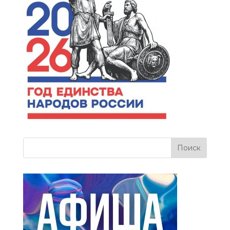
more related info,
FAQs and issues
please refer to
dFlip
3D Flipbook Wordpress
Help
documentation.