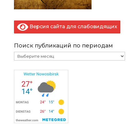
Версия сайта для слабовидящих
Поиск публикаций по периодам
Поиск
публикаций
по
периодам