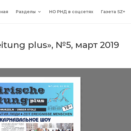
вная
Разделы
НО РНД в соцсетях
Газета SZ+
eitung plus», №5, март 2019