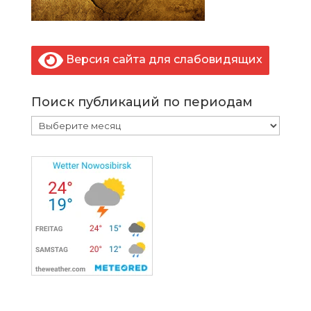
Версия сайта для слабовидящих
Поиск публикаций по периодам
Поиск
публикаций
по
периодам