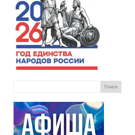
more related info,
FAQs and issues
please refer to
dFlip
3D Flipbook Wordpress
Help
documentation.