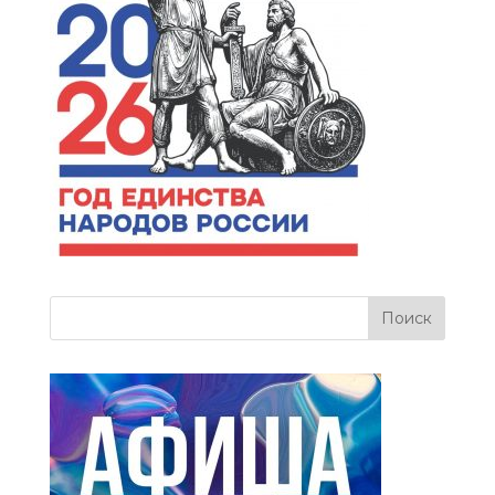
more related info,
FAQs and issues
please refer to
dFlip
3D Flipbook Wordpress
Help
documentation.