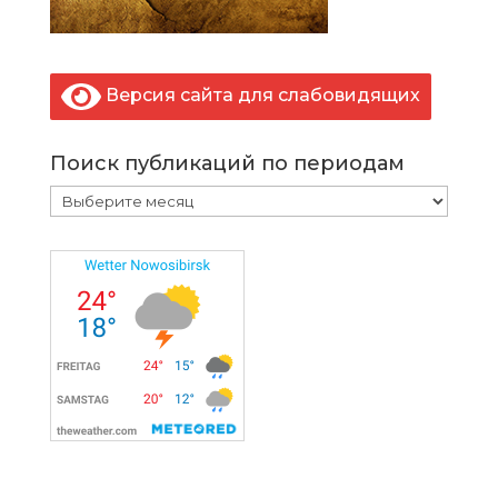
Версия сайта для слабовидящих
Поиск публикаций по периодам
Поиск
публикаций
по
периодам