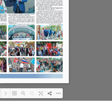
Please wait while flipbook
Loading PDF 71% ...