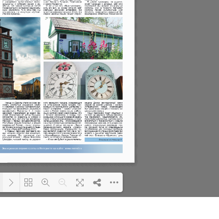
Please wait while flipbook
Loading PDF 48% ...