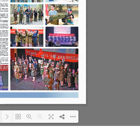
Please wait while flipbook
Loading PDF 63% ...