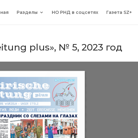
вная
Разделы
НО РНД в соцсетях
Газета SZ+
eitung plus», № 5, 2023 год