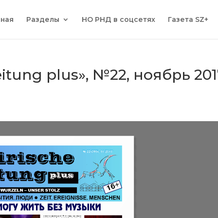
вная
Разделы
НО РНД в соцсетях
Газета SZ+
eitung plus», №22, ноябрь 20