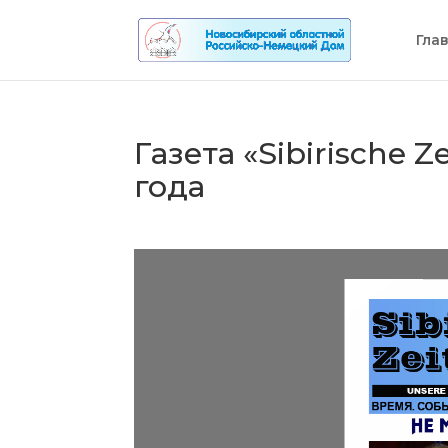
Гла
Газета «Sibirische Z
года