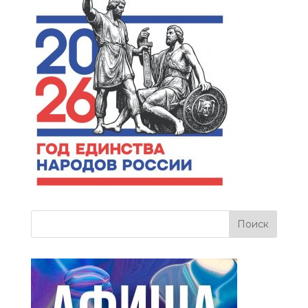
flipbook is
loading. For more
related info, FAQs
and issues please
refer to
dFlip 3D
Flipbook Wordpress
Help
documentation.