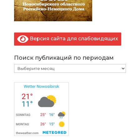
Версия сайта для слабовидящих
Поиск публикаций по периодам
Поиск
публикаций
по
периодам