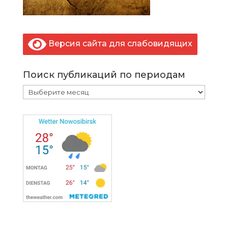
Версия сайта для слабовидящих
Поиск публикаций по периодам
Поиск
публикаций
по
периодам