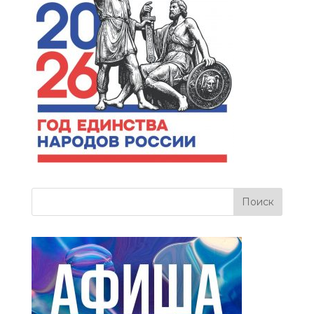
more related info,
FAQs and issues
please refer to
dFlip
3D Flipbook Wordpress
Help
documentation.