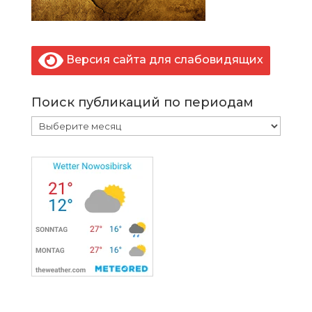
Версия сайта для слабовидящих
Поиск публикаций по периодам
Поиск
публикаций
по
периодам