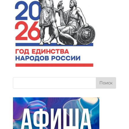
more related info,
FAQs and issues
please refer to
dFlip
3D Flipbook Wordpress
Help
documentation.