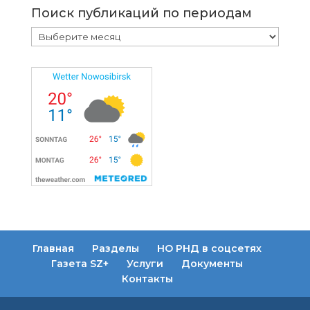
Поиск публикаций по периодам
Поиск
публикаций
по
периодам
Главная
Разделы
НО РНД в соцсетях
Газета SZ+
Услуги
Документы
Контакты