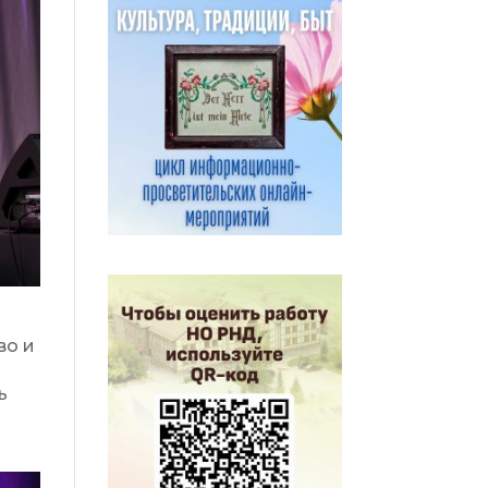
во и
ь