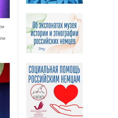
ли
шли