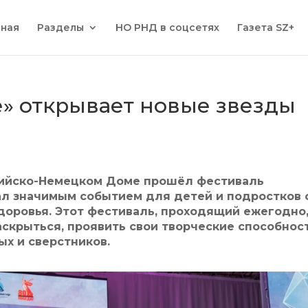
вная
Разделы
НО РНД в соцсетях
Газета SZ+
» открывает новые звезды
сийско-Немецком Доме прошёл фестиваль
ал значимым событием для детей и подростков 
оровья. Этот фестиваль, проходящий ежегодно
скрыться, проявить свои творческие способнос
х и сверстников.