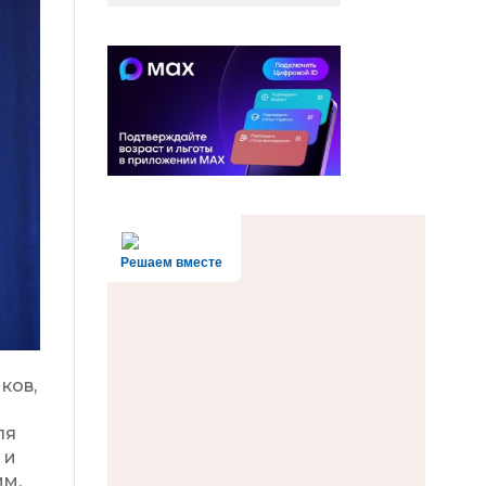
Решаем вместе
ков,
ля
 и
им.