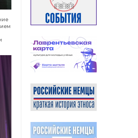
ние
вием
и