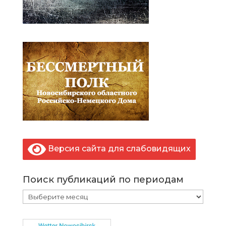
Версия сайта для слабовидящих
Поиск публикаций по периодам
Поиск
публикаций
по