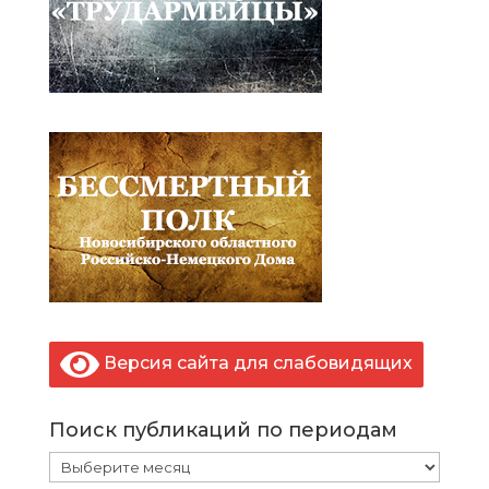
Версия сайта для слабовидящих
Поиск публикаций по периодам
Поиск
публикаций