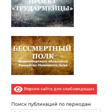
Версия сайта для слабовидящих
Поиск публикаций по периодам
Поиск