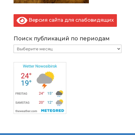
Версия сайта для слабовидящих
Поиск публикаций по периодам
Поиск
публикаций
по
периодам