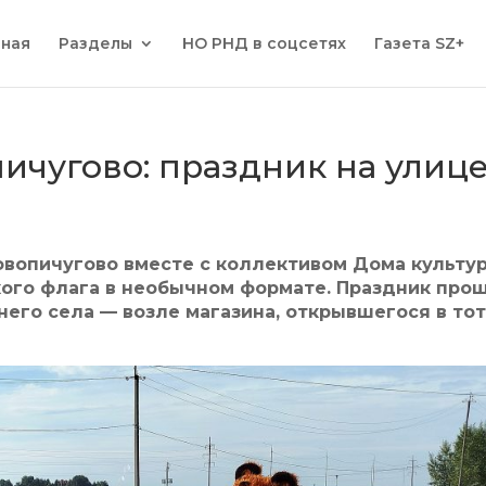
вная
Разделы
НО РНД в соцсетях
Газета SZ+
ичугово: праздник на улице
овопичугово вместе с коллективом Дома культу
кого флага в необычном формате. Праздник про
днего села — возле магазина, открывшегося в то