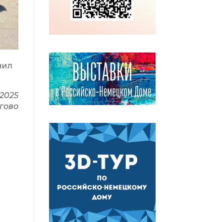
нил
 2025
гово