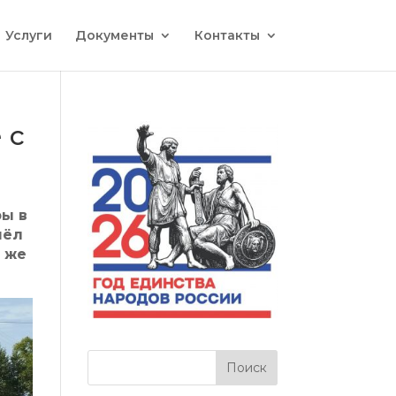
Услуги
Документы
Контакты
 с
ры в
шёл
т же